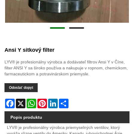
Ansi Y sitkový filter
LYV® je profesionálny výrobca a dodávateľ filtrov Ansi Y v Číne,
filter ANSI Y sa široko používa a nakupuje v ropnom, chemickom,
farmaceutickom a potravinárskom priemysle.
Odoslať dopyt
Facebook
X
WhatsApp
Pinterest
LinkedIn
Share
Popis produktu
LYV® je profesionálny výrobca priemyselných ventilov, ktorý
vyváža rôzne ventily do Ameriky, Kanady, juhovýchodnej Ázie,