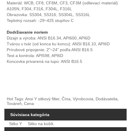
Materiál: WCB, CF8, CF8M, CF3, CF3M (odlievací materiál)
A105N, F304, F316, F304L, F316L
Obrazovka: SS304, SS316, SS304L, SS316L
Teplotný rozsah: -29~425 stupňov C
Dodržiavanie noriem
Dizajn a výroba: ANSI B16.34, API600, API6D
Tvárou v tvár (od konca ku koncu): ANSI B16.10, API6D
Prírubové pripojenie: 2"~24" podľa ANSI B16.5
Test a kontrola: API598, API6D
Koncovka privarená na tupo: ANSI B16.5
Hot Tags: Ansi Y sitkový filter, Čína, Výrobcovia, Dodávatelia,
Továreň, Cena
Súvisiaca kategória
Sitko Y
Sitko na košík