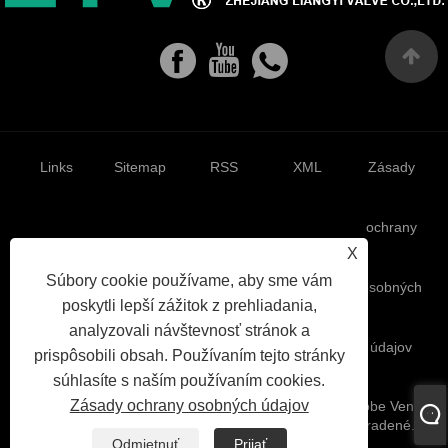
Links
Sitemap
RSS
XML
Zásady
ochrany
X
Súbory cookie používame, aby sme vám
osobných
poskytli lepší zážitok z prehliadania,
analyzovali návštevnosť stránok a
údajov
prispôsobili obsah. Používaním tejto stránky
súhlasíte s naším používaním cookies.
Zásady ochrany osobných údajov
Copyright © 2023 Zhejiang Liangyi Valve Co., Ltd. - Globe Ventil,
guľový ventil, ventily Casting Gate - všetky práva vyhradené.
Odmietnuť
Prijať