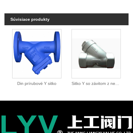
Súvisiace produkty
Din prírubové Y sitko
Sitko Y so závitom z nehrdzavejúcej ocele