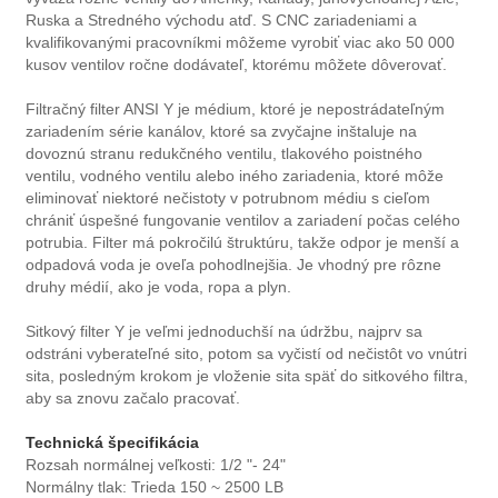
Ruska a Stredného východu atď. S CNC zariadeniami a
kvalifikovanými pracovníkmi môžeme vyrobiť viac ako 50 000
kusov ventilov ročne dodávateľ, ktorému môžete dôverovať.
Filtračný filter ANSI Y je médium, ktoré je nepostrádateľným
zariadením série kanálov, ktoré sa zvyčajne inštaluje na
dovoznú stranu redukčného ventilu, tlakového poistného
ventilu, vodného ventilu alebo iného zariadenia, ktoré môže
eliminovať niektoré nečistoty v potrubnom médiu s cieľom
chrániť úspešné fungovanie ventilov a zariadení počas celého
potrubia. Filter má pokročilú štruktúru, takže odpor je menší a
odpadová voda je oveľa pohodlnejšia. Je vhodný pre rôzne
druhy médií, ako je voda, ropa a plyn.
Sitkový filter Y je veľmi jednoduchší na údržbu, najprv sa
odstráni vyberateľné sito, potom sa vyčistí od nečistôt vo vnútri
sita, posledným krokom je vloženie sita späť do sitkového filtra,
aby sa znovu začalo pracovať.
Technická špecifikácia
Rozsah normálnej veľkosti: 1/2 "- 24"
Normálny tlak: Trieda 150 ~ 2500 LB