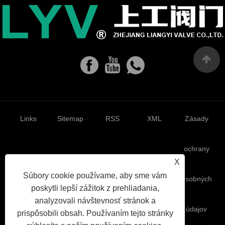
Links
Sitemap
RSS
XML
Zásady
ochrany
X
Súbory cookie používame, aby sme vám
osobných
poskytli lepší zážitok z prehliadania,
analyzovali návštevnosť stránok a
údajov
prispôsobili obsah. Používaním tejto stránky