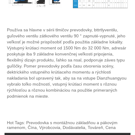
Používa sa hlavne v sérii tlmičov prevodovky, bttrtlyventilu,
guľového ventilu zátkového ventilu 90 ° zapnuté-vypnuté, jeho
veľkosť je možné prispôsobiť podľa použitia základne lokality.
Výstupný krútiaci moment od 1500 Nm do 32 000 Nm, adresár
poskytuje iba 9 základne konvenčnej veľkosti pripojenia,
flexibilný dizajn produktu, ľahko sa nsal, podporuje záves typu
guľôčky. Pomer prevodovky podľa času otvorenia scény,
dektrického vstupného krútiaceho momentu a rýchlosti
nakladania bol upravený tak, aby sa na vstupe Dianzhuangyou
vybralo toľko možností, vstupný krútiaci moment s rôznou
rýchlosťou a rôznou kombináciou na použitie primeraných
podmienok na mieste.
Hot Tags: Prevodovka s montážnou základňou a pákovým
ramenom, Čína, Výrobcovia, Dodávatelia, Továreň, Cena