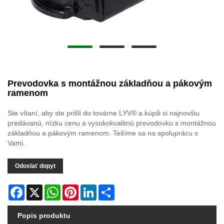
Prevodovka s montážnou základňou a pákovým
ramenom
Ste vítaní, aby ste prišli do továrne LYV® a kúpili si najnovšiu
predávanú, nízku cenu a vysokokvalitnú prevodovku s montážnou
základňou a pákovým ramenom. Tešíme sa na spoluprácu s
Vami.
Odoslať dopyt
Facebook
X
WhatsApp
Pinterest
LinkedIn
Share
Popis produktu