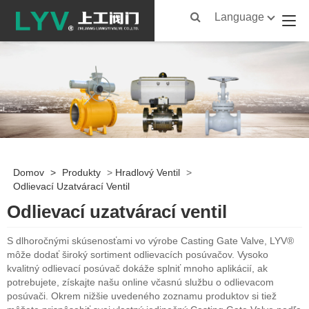
Language
Domov
>
Produkty
>
Hradlový Ventil
>
Odlievací Uzatvárací Ventil
Odlievací uzatvárací ventil
S dlhoročnými skúsenosťami vo výrobe Casting Gate Valve, LYV®
môže dodať široký sortiment odlievacích posúvačov. Vysoko
kvalitný odlievací posúvač dokáže splniť mnoho aplikácií, ak
potrebujete, získajte našu online včasnú službu o odlievacom
posúvači. Okrem nižšie uvedeného zoznamu produktov si tiež