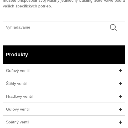
môžete prispôsobiť svoj vlastný jedinečný Casting Gate Valve podľa
vašich špecifických potrieb.
Produkty
Guľový ventil
Štíhly ventil
Hradlový ventil
Guľový ventil
Spätný ventil