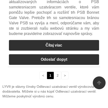
aktualizovaných informáciách o PSB
samotesniacom uzatváracom ventile, ktoré vám
pomôžu lepšie pochopiť a rozšíriť trh PSB Bonnet
Gate Valve. Pretože trh so samotesniacou bránou
Valve PSB sa vyvíja a mení, odporúčame vám, aby
ste si zozbierali našu webovú stránku a my vám
budeme pravidelne zobrazovať najnovšie správy.
Čítaj viac
Odoslať dopyt
<
1
2
>
LYV® je slávny čínsky Odlievací uzatvárací ventil výrobcovia a
dodávatelia. Môžete si u nás kúpiť Odlievací uzatvárací ventil.
Môžeme poskytnúť výrobnú cenu.