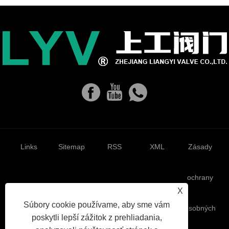
Links
Sitemap
RSS
XML
Zásady
ochrany
X
Súbory cookie používame, aby sme vám
osobných
poskytli lepší zážitok z prehliadania,