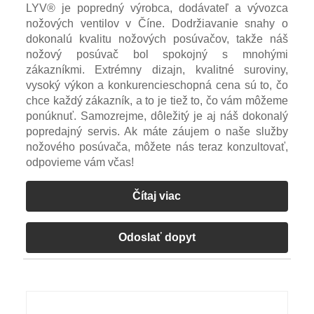
LYV® je popredný výrobca, dodávateľ a vývozca
nožových ventilov v Číne. Dodržiavanie snahy o
dokonalú kvalitu nožových posúvačov, takže náš
nožový posúvač bol spokojný s mnohými
zákazníkmi. Extrémny dizajn, kvalitné suroviny,
vysoký výkon a konkurencieschopná cena sú to, čo
chce každý zákazník, a to je tiež to, čo vám môžeme
ponúknuť. Samozrejme, dôležitý je aj náš dokonalý
popredajný servis. Ak máte záujem o naše služby
nožového posúvača, môžete nás teraz konzultovať,
odpovieme vám včas!
Čítaj viac
Odoslať dopyt