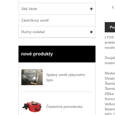
Sitá Vavle
Zástrčkový ventil
Po
Ručný ovládač
LYV® j
prakti
neváha
nové produkty
Dvojdi
mater
Medzi
Spätný ventil výkyvného
Dizaj
typu
Štanda
Štanda
Dĺžka 
Koncov
Veľkos
Čiastočná prevodovka
Materi
NPS 1/