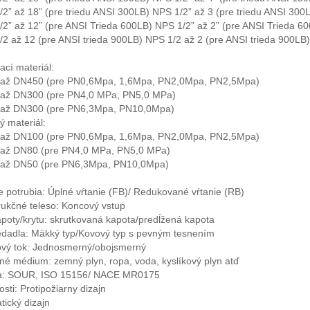
2” až 18” (pre triedu ANSI 300LB) NPS 1/2” až 3 (pre triedu ANSI 300
2” až 12” (pre ANSI Trieda 600LB) NPS 1/2” až 2” (pre ANSI Trieda 6
2 až 12 (pre ANSI trieda 900LB) NPS 1/2 až 2 (pre ANSI trieda 900LB)
ací materiál:
až DN450 (pre PN0,6Mpa, 1,6Mpa, PN2,0Mpa, PN2,5Mpa)
až DN300 (pre PN4,0 MPa, PN5,0 MPa)
až DN300 (pre PN6,3Mpa, PN10,0Mpa)
 materiál:
až DN100 (pre PN0,6Mpa, 1,6Mpa, PN2,0Mpa, PN2,5Mpa)
až DN80 (pre PN4,0 MPa, PN5,0 MPa)
až DN50 (pre PN6,3Mpa, PN10,0Mpa)
e potrubia: Úplné vŕtanie (FB)/ Redukované vŕtanie (RB)
rukčné teleso: Koncový vstup
poty/krytu: skrutkovaná kapota/predĺžená kapota
edadla: Mäkký typ/Kovový typ s pevným tesnením
vý tok: Jednosmerný/obojsmerný
né médium: zemný plyn, ropa, voda, kyslíkový plyn atď
a: SOUR, ISO 15156/ NACE MR0175
osti: Protipožiarny dizajn
atický dizajn