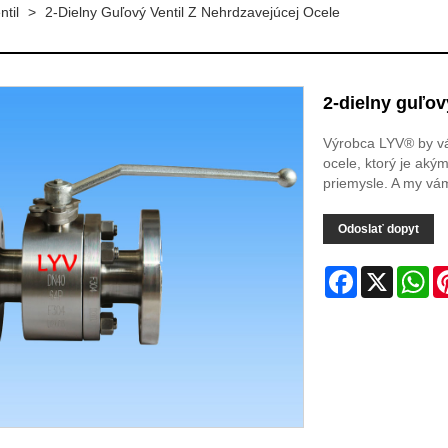
ntil
>
2-Dielny Guľový Ventil Z Nehrdzavejúcej Ocele
2-dielny guľov
Výrobca LYV® by vám
ocele, ktorý je aký
priemysle. A my vá
Odoslať dopyt
Facebook
X
Wh