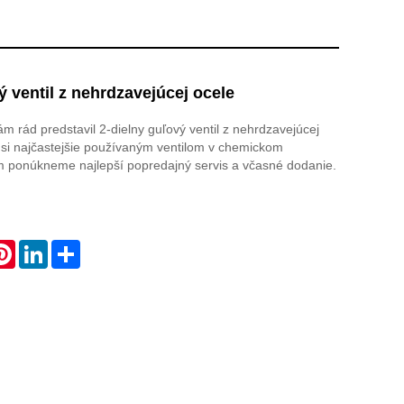
ý ventil z nehrdzavejúcej ocele
 rád predstavil 2-dielny guľový ventil z nehrdzavejúcej
msi najčastejšie používaným ventilom v chemickom
m ponúkneme najlepší popredajný servis a včasné dodanie.
atsApp
Pinterest
LinkedIn
Share