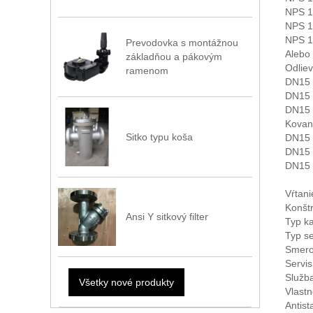
NPS 1/
NPS 1/
NPS 1/
Prevodovka s montážnou
Alebo
základňou a pákovým
Odliev
ramenom
DN15 
DN15 
DN15 
Kovaný
Sitko typu koša
DN15 
DN15 
DN15 
Vŕtani
Konšt
Ansi Y sitkový filter
Typ ka
Typ s
Smero
Servis
Služb
Všetky nové produkty
Vlastn
Antist