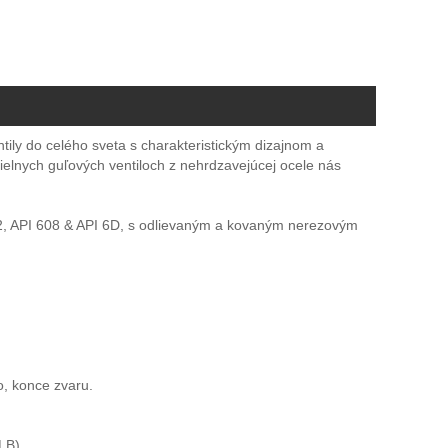
tily do celého sveta s charakteristickým dizajnom a
elnych guľových ventiloch z nehrdzavejúcej ocele nás
292, API 608 & API 6D, s odlievaným a kovaným nerezovým
o, konce zvaru.
0LB)