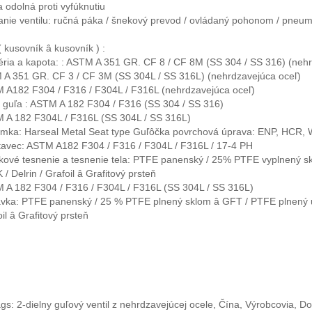
 odolná proti vyfúknutiu
nie ventilu: ručná páka / šnekový prevod / ovládaný pohonom / pneuma
kusovník â kusovník ) :
éria a kapota: : ASTM A 351 GR. CF 8 / CF 8M (SS 304 / SS 316) (nehr
 A 351 GR. CF 3 / CF 3M (SS 304L / SS 316L) (nehrdzavejúca oceľ)
M A182 F304 / F316 / F304L / F316L (nehrdzavejúca oceľ)
 guľa : ASTM A 182 F304 / F316 (SS 304 / SS 316)
M A 182 F304L / F316L (SS 304L / SS 316L)
mka: Harseal Metal Seat type Guľôčka povrchová úprava: ENP, HCR, W
tavec: ASTM A182 F304 / F316 / F304L / F316L / 17-4 PH
kové tesnenie a tesnenie tela: PTFE panenský / 25% PTFE vyplnený 
 / Delrin / Grafoil â Grafitový prsteň
M A 182 F304 / F316 / F304L / F316L (SS 304L / SS 316L)
vka: PTFE panenský / 25 % PTFE plnený sklom â GFT / PTFE plnený
oil â Grafitový prsteň
gs: 2-dielny guľový ventil z nehrdzavejúcej ocele, Čína, Výrobcovia, D