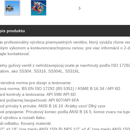
pis produktu
e profesionálny výrobca priemyselných ventilov, ktorý vyváža rôzne ven
ckým výkonom a konkurencieschopnou cenou; pre viac informácií o 2-di
jte kontaktovať.
elny guľový ventil z nehrdzavejúcej ocele je navrhnutý podľa ISO 17
iálom, ako SS304, SS316, SS304L, SS316L.
národná norma pre dizajn a testovanie:
nová norma: BS EN ISO 17292 (BS 5351) / ASME B 16.34 / API 6D
rd kontroly a testovania: API 598/ API 6D
rd požiarnej bezpečnosti: API 607/API 6FA
od príruby k prírube: ANSI B 16.10 -Krátky vzor/ Dlhý vzor
é pripojenie: Prírubový koniec podľa ANSI B 16.5, konce zvaru na tup
ť výrobcu a rozsah tlaku:
ál odliatku: Kovaný materiál:
2” až 18” (pre triedu ANSI 150LB) NPS 1/2” až 4” (pre triedu ANSI 15