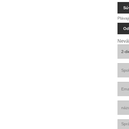
Sú
Plávaj
Od
Neváh