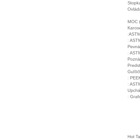
Stopka
Ovláda
MOC ( 
Karos
:ASTM
: AST
Pevná
: AST
Pozná
Preds
Guľôč
: PEEK
: AST
Upchá
: Graf
Hot Ta