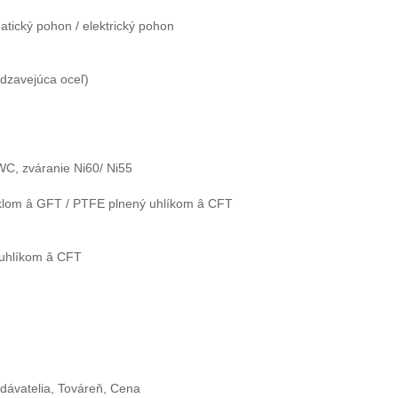
tický pohon / elektrický pohon
dzavejúca oceľ)
C, zváranie Ni60/ Ni55
sklom â GFT / PTFE plnený uhlíkom â CFT
 uhlíkom â CFT
odávatelia, Továreň, Cena